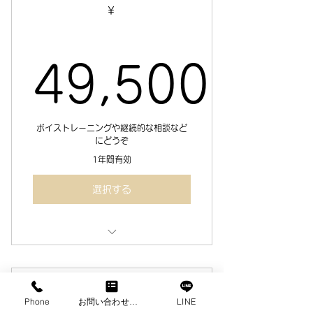
￥
49,500
49,500
ボイストレーニングや継続的な相談など
にどうぞ
1年間有効
選択する
30分のコンサル&レッスン 10回
分
30分コースは、2回目以降で選択可
1回チケット(1時間)
Phone
お問い合わせフォーム
LINE
能です。初回は1時間コースをお選