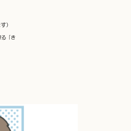
ます）
探る「き