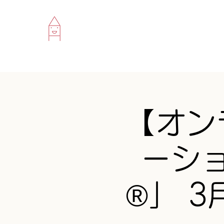
【オン
ーシ
®」 